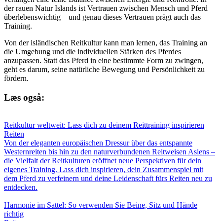
der rauen Natur Islands ist Vertrauen zwischen Mensch und Pferd
überlebenswichtig – und genau dieses Vertrauen prägt auch das
Training.
Von der isländischen Reitkultur kann man lernen, das Training an
die Umgebung und die individuellen Stärken des Pferdes
anzupassen. Statt das Pferd in eine bestimmte Form zu zwingen,
geht es darum, seine natürliche Bewegung und Persönlichkeit zu
fördern.
Læs også:
Reitkultur weltweit: Lass dich zu deinem Reittraining inspirieren
Reiten
Von der eleganten europäischen Dressur über das entspannte
Westernreiten bis hin zu den naturverbundenen Reitweisen Asiens –
die Vielfalt der Reitkulturen eröffnet neue Perspektiven für dein
eigenes Training. Lass dich inspirieren, dein Zusammenspiel mit
dem Pferd zu verfeinern und deine Leidenschaft fürs Reiten neu zu
entdecken.
Harmonie im Sattel: So verwenden Sie Beine, Sitz und Hände
richtig