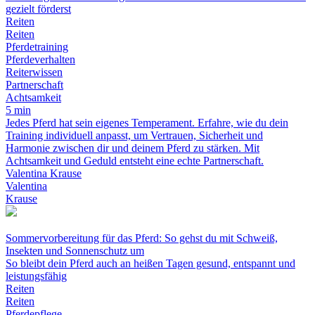
gezielt förderst
Reiten
Reiten
Pferdetraining
Pferdeverhalten
Reiterwissen
Partnerschaft
Achtsamkeit
5 min
Jedes Pferd hat sein eigenes Temperament. Erfahre, wie du dein
Training individuell anpasst, um Vertrauen, Sicherheit und
Harmonie zwischen dir und deinem Pferd zu stärken. Mit
Achtsamkeit und Geduld entsteht eine echte Partnerschaft.
Valentina Krause
Valentina
Krause
Sommervorbereitung für das Pferd: So gehst du mit Schweiß,
Insekten und Sonnenschutz um
So bleibt dein Pferd auch an heißen Tagen gesund, entspannt und
leistungsfähig
Reiten
Reiten
Pferdepflege