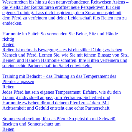
Westernreiten bis hin zu den naturverbundenen Reitweisen Asiens –
die Vielfalt der Reitkulturen eröffnet neue Perspektiven für dein
eigenes Training. Lass dich inspirieren, dein Zusammenspiel mit
dem Pferd zu verfeinern und deine Leidenschaft fürs Reiten neu zu
entdecken.
Harmonie im Sattel: So verwenden Sie Beine, Sitz und Hände
richtig
Reiten
Reiten ist mehr als Bewegung – es ist ein stiller Dialog zwischen
Mensch und Pferd. Lernen Sie, wie Sie mit feinem Einsatz von Sitz,
Beinen und Händen Harmonie schaffen, Ihre Hilfen verfeinern und
so eine echte Partnerschaft im Sattel entwickeln.
Training mit Bedacht – das Training an das Temperament des
Pferdes anpassen
Reiten
Jedes Pferd hat sein eigenes Temperament. Erfahre, wie du dein
Training individuell anpasst, um Vertrauen, Sicherheit und
Harmonie zwischen dir und deinem Pferd zu stärken. Mit
Achtsamkeit und Geduld entsteht eine echte Partnerschaft.
Sommervorbereitung für das Pferd: So gehst du mit Schweiß,
Insekten und Sonnenschutz um
Reiten