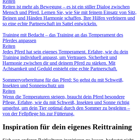
Reiten
Reiten ist mehr als Bewegung – es ist ein stiller Dialog zwischen
Mensch und Pferd. Lernen Sie, wie Sie mit feinem Einsatz von Sitz,
Beinen und Händen Harmonie schaffen, Ihre Hilfen verfeinern und
so eine echte Partnerschaft im Sattel entwickeln.
Training mit Bedacht – das Training an das Temperament des
Pferdes anpassen
Reiten
Jedes Pferd hat sein eigenes Temperament. Erfahre, wie du dein
Training individuell anpasst, um Vertrauen, Sicherheit und
Harmonie zwischen dir und deinem Pferd zu stärken. Mit
Achtsamkeit und Geduld entsteht eine echte Partnerschaft.
Sommervorbereitung für das Pferd: So gehst du mit Schweiß,
Insekten und Sonnenschutz um
Reiten
Wenn die Temperaturen steigen, braucht dein Pferd besondere
Pflege. Erfahre, wie du mit Schweiß, Insekten und Sonne richtig
umgehst, um dein Tier optimal durch den Sommer zu begleiten –
von der Fellpflege bis zur Fütterung.
Inspiration für dein eigenes Reittraining