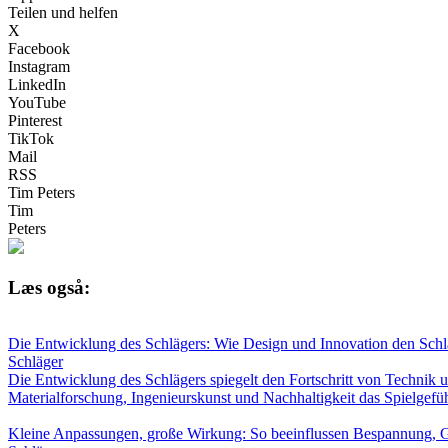
Teilen und helfen
X
Facebook
Instagram
LinkedIn
YouTube
Pinterest
TikTok
Mail
RSS
Tim Peters
Tim
Peters
Læs også:
Die Entwicklung des Schlägers: Wie Design und Innovation den Schl
Schläger
Die Entwicklung des Schlägers spiegelt den Fortschritt von Technik u
Materialforschung, Ingenieurskunst und Nachhaltigkeit das Spielgefüh
Kleine Anpassungen, große Wirkung: So beeinflussen Bespannung, G