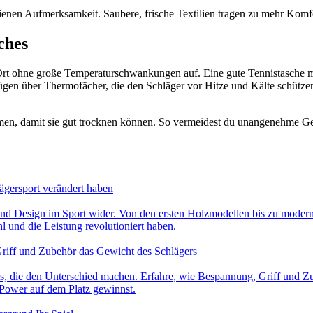
en Aufmerksamkeit. Saubere, frische Textilien tragen zu mehr Komfo
ches
rt ohne große Temperaturschwankungen auf. Eine gute Tennistasche mit
gen über Thermofächer, die den Schläger vor Hitze und Kälte schützen 
men, damit sie gut trocknen können. So vermeidest du unangenehme Ge
ägersport verändert haben
nd Design im Sport wider. Von den ersten Holzmodellen bis zu modernen
l und die Leistung revolutioniert haben.
riff und Zubehör das Gewicht des Schlägers
ils, die den Unterschied machen. Erfahre, wie Bespannung, Griff und 
Power auf dem Platz gewinnst.