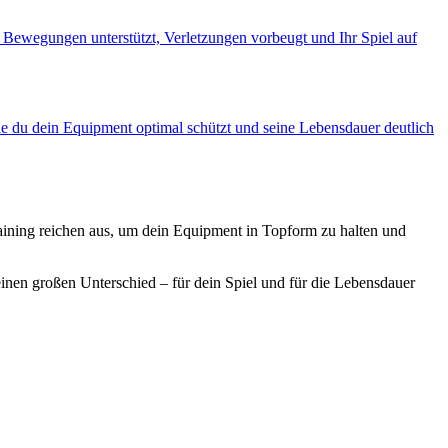
 Bewegungen unterstützt, Verletzungen vorbeugt und Ihr Spiel auf
wie du dein Equipment optimal schützt und seine Lebensdauer deutlich
raining reichen aus, um dein Equipment in Topform zu halten und
einen großen Unterschied – für dein Spiel und für die Lebensdauer