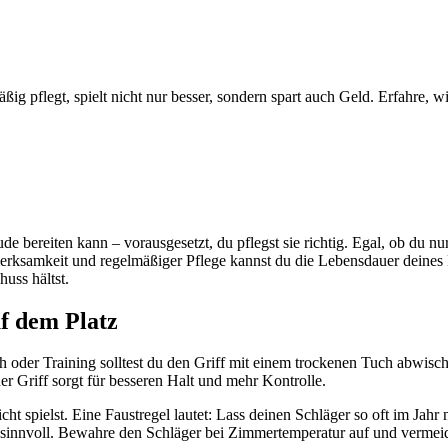
ig pflegt, spielt nicht nur besser, sondern spart auch Geld. Erfahre, 
eude bereiten kann – vorausgesetzt, du pflegst sie richtig. Egal, ob du n
merksamkeit und regelmäßiger Pflege kannst du die Lebensdauer deines E
uss hältst.
uf dem Platz
 oder Training solltest du den Griff mit einem trockenen Tuch abwisch
r Griff sorgt für besseren Halt und mehr Kontrolle.
cht spielst. Eine Faustregel lautet: Lass deinen Schläger so oft im Jah
ate sinnvoll. Bewahre den Schläger bei Zimmertemperatur auf und verme