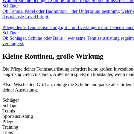
Wählen Sie die richtigen Schuhe für den Platz: So beeinflusst der Unt
Schläger
Ob Tennis, Padel oder Badminton – der Untergrund bestimmt, welche S
das nächste Level bringt.
Pflege deine Tennisausrüstung gut – und verlängere ihre Lebensdauer
Schläger
Ob Schläger, Schuhe oder Bälle – wer seine Tennisausrüstung regelmäß
verlängerst.
Kleine Routinen, große Wirkung
Die Pflege deiner Tennisausrüstung erfordert keine großen Investiti
langfristig Geld zu sparen. Außerdem spielst du konstanter, wenn dein 
Also: Wische den Griff ab, reinige die Schuhe und packe alles ordent
deiner Ausrüstung.
Schläger
Schläger
Tennis
Sportausrüstung
Pflege
Training
Tipps