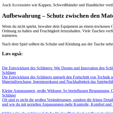
Auch Accessoires wie Kappen, Schweißbänder und Handtücher verdien
Aufbewahrung – Schutz zwischen den Mat
Wenn du nicht spielst, bewahre dein Equipment an einem trockenen O
Ordnung zu halten und Feuchtigkeit fernzuhalten. Viele Taschen verfü
trainieren.
Nach dem Spiel solltest du Schuhe und Kleidung aus der Tasche neh
Læs også:
Die Entwicklung des Schlägers: Wie Design und Innovation den Schl
Schläger
Die Entwicklung des Schlägers spiegelt den Fortschritt von Technik u
Materialforschung, Ingenieurskunst und Nachhaltigkeit das Spielgefüh
Kleine Anpassungen, große Wirkung: So beeinflussen Bespannung, G
Schläger
Oft sind es nicht die großen Veränderungen, sondern die feinen Deta
und wie du mit gezielten Anpassungen mehr Kontrolle, Komfort und 