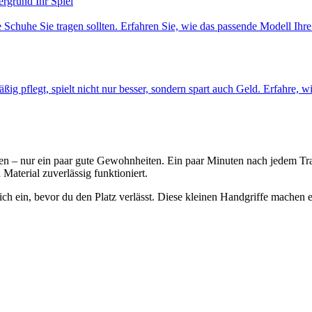
ergrund Ihr Spiel
chuhe Sie tragen sollten. Erfahren Sie, wie das passende Modell Ihre
ig pflegt, spielt nicht nur besser, sondern spart auch Geld. Erfahre, 
onen – nur ein paar gute Gewohnheiten. Ein paar Minuten nach jedem T
Material zuverlässig funktioniert.
lich ein, bevor du den Platz verlässt. Diese kleinen Handgriffe machen 