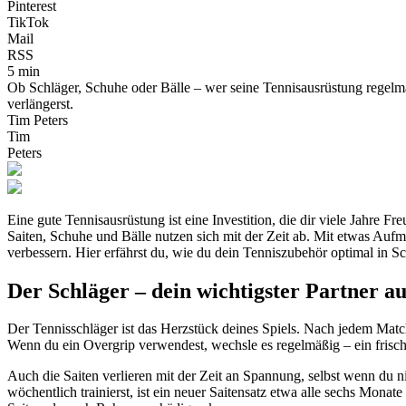
Pinterest
TikTok
Mail
RSS
5 min
Ob Schläger, Schuhe oder Bälle – wer seine Tennisausrüstung regelmäß
verlängerst.
Tim Peters
Tim
Peters
Eine gute Tennisausrüstung ist eine Investition, die dir viele Jahre Fr
Saiten, Schuhe und Bälle nutzen sich mit der Zeit ab. Mit etwas Auf
verbessern. Hier erfährst du, wie du dein Tenniszubehör optimal in Sch
Der Schläger – dein wichtigster Partner a
Der Tennisschläger ist das Herzstück deines Spiels. Nach jedem Match
Wenn du ein Overgrip verwendest, wechsle es regelmäßig – ein frische
Auch die Saiten verlieren mit der Zeit an Spannung, selbst wenn du ni
wöchentlich trainierst, ist ein neuer Saitensatz etwa alle sechs Mon