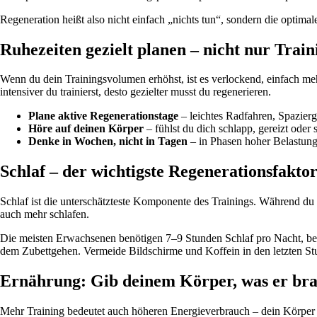
Regeneration heißt also nicht einfach „nichts tun“, sondern die optima
Ruhezeiten gezielt planen – nicht nur Train
Wenn du dein Trainingsvolumen erhöhst, ist es verlockend, einfach meh
intensiver du trainierst, desto gezielter musst du regenerieren.
Plane aktive Regenerationstage
– leichtes Radfahren, Spazier
Höre auf deinen Körper
– fühlst du dich schlapp, gereizt oder 
Denke in Wochen, nicht in Tagen
– in Phasen hoher Belastung
Schlaf – der wichtigste Regenerationsfakto
Schlaf ist die unterschätzteste Komponente des Trainings. Während du 
auch mehr schlafen.
Die meisten Erwachsenen benötigen 7–9 Stunden Schlaf pro Nacht, bei 
dem Zubettgehen. Vermeide Bildschirme und Koffein in den letzten St
Ernährung: Gib deinem Körper, was er br
Mehr Training bedeutet auch höheren Energieverbrauch – dein Körper b