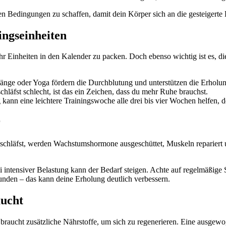
len Bedingungen zu schaffen, damit dein Körper sich an die gesteigerte
ingseinheiten
r Einheiten in den Kalender zu packen. Doch ebenso wichtig ist es, di
gänge oder Yoga fördern die Durchblutung und unterstützen die Erholun
schläfst schlecht, ist das ein Zeichen, dass du mehr Ruhe brauchst.
 kann eine leichtere Trainingswoche alle drei bis vier Wochen helfen,
r
schläfst, werden Wachstumshormone ausgeschüttet, Muskeln repariert un
intensiver Belastung kann der Bedarf steigen. Achte auf regelmäßige 
unden – das kann deine Erholung deutlich verbessern.
aucht
raucht zusätzliche Nährstoffe, um sich zu regenerieren. Eine ausgewo