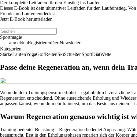
Der komplette Leitfaden für den Einstieg ins Laufen
Dieses E-Book ist dein ultimativer Leitfaden für den Laufeinstieg. Von
Freude am Laufen entdeckst.
Jetzt E-Book herunterladen
Sportmagie
anmelden
Registrieren
Der Newsletter
Kategorien
Stärke
Laufen
Yoga
Golf
Reiten
Ski
Schießen
Sport
Diät
Wette
Passe deine Regeneration an, wenn dein Tr
Wenn du dein Trainingspensum erhöhst – egal ob durch zusätzliche Lau
Regeneration entscheidend. Ohne ausreichende Erholung und Wiederaufbau
anpassen kannst, wenn du mehr trainierst, um das Beste aus deinem Tr
Warum Regeneration genauso wichtig ist w
Training bedeutet Belastung – Regeneration bedeutet Anpassung. Währ
beansprucht. Erst in den Erholungsphasen repariert sich der Körper un