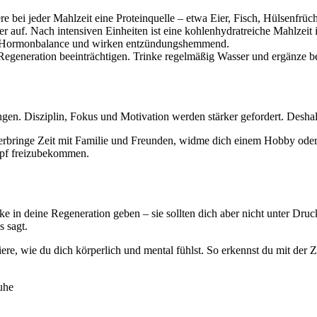
re bei jeder Mahlzeit eine Proteinquelle – etwa Eier, Fisch, Hülsenfrü
r auf. Nach intensiven Einheiten ist eine kohlenhydratreiche Mahlzeit 
e Hormonbalance und wirken entzündungshemmend.
e Regeneration beeinträchtigen. Trinke regelmäßig Wasser und ergänze b
en. Disziplin, Fokus und Motivation werden stärker gefordert. Deshal
 Verbringe Zeit mit Familie und Freunden, widme dich einem Hobby ode
opf freizubekommen.
 in deine Regeneration geben – sie sollten dich aber nicht unter Druck
 sagt.
iere, wie du dich körperlich und mental fühlst. So erkennst du mit der 
uhe