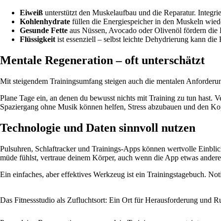
Eiweiß
unterstützt den Muskelaufbau und die Reparatur. Integrie
Kohlenhydrate
füllen die Energiespeicher in den Muskeln wiede
Gesunde Fette
aus Nüssen, Avocado oder Olivenöl fördern di
Flüssigkeit
ist essenziell – selbst leichte Dehydrierung kann di
Mentale Regeneration – oft unterschätzt
Mit steigendem Trainingsumfang steigen auch die mentalen Anforderung
Plane Tage ein, an denen du bewusst nichts mit Training zu tun hast.
Spaziergang ohne Musik können helfen, Stress abzubauen und den K
Technologie und Daten sinnvoll nutzen
Pulsuhren, Schlaftracker und Trainings-Apps können wertvolle Einblicke
müde fühlst, vertraue deinem Körper, auch wenn die App etwas anderes
Ein einfaches, aber effektives Werkzeug ist ein Trainingstagebuch. Not
Das Fitnessstudio als Zufluchtsort: Ein Ort für Herausforderung und R