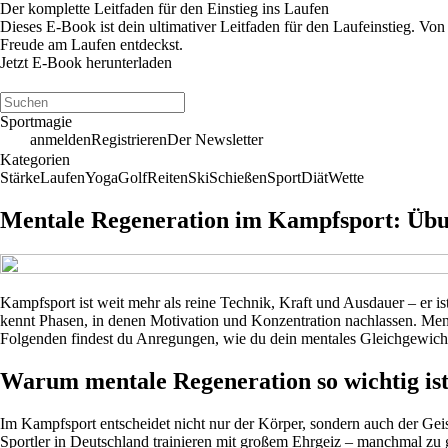
Der komplette Leitfaden für den Einstieg ins Laufen
Dieses E-Book ist dein ultimativer Leitfaden für den Laufeinstieg. Von
Freude am Laufen entdeckst.
Jetzt E-Book herunterladen
Sportmagie
anmelden
Registrieren
Der Newsletter
Kategorien
Stärke
Laufen
Yoga
Golf
Reiten
Ski
Schießen
Sport
Diät
Wette
Mentale Regeneration im Kampfsport: Übu
Kampfsport ist weit mehr als reine Technik, Kraft und Ausdauer – er is
kennt Phasen, in denen Motivation und Konzentration nachlassen. Menta
Folgenden findest du Anregungen, wie du dein mentales Gleichgewicht st
Warum mentale Regeneration so wichtig is
Im Kampfsport entscheidet nicht nur der Körper, sondern auch der Geist. 
Sportler in Deutschland trainieren mit großem Ehrgeiz – manchmal zu 