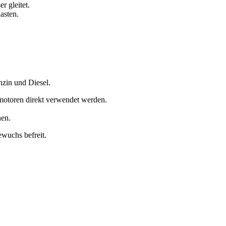
r gleitet.
asten.
zin und Diesel.
lmotoren direkt verwendet werden.
nen.
ewuchs befreit.