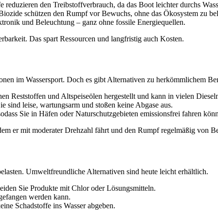
 reduzieren den Treibstoffverbrauch, da das Boot leichter durchs Wasse
 Biozide schützen den Rumpf vor Bewuchs, ohne das Ökosystem zu bel
ktronik und Beleuchtung – ganz ohne fossile Energiequellen.
barkeit. Das spart Ressourcen und langfristig auch Kosten.
onen im Wassersport. Doch es gibt Alternativen zu herkömmlichem Ben
hen Reststoffen und Altspeiseölen hergestellt und kann in vielen Diese
Sie sind leise, wartungsarm und stoßen keine Abgase aus.
dass Sie in Häfen oder Naturschutzgebieten emissionsfrei fahren kön
indem er mit moderater Drehzahl fährt und den Rumpf regelmäßig von B
lasten. Umweltfreundliche Alternativen sind heute leicht erhältlich.
iden Sie Produkte mit Chlor oder Lösungsmitteln.
fgefangen werden kann.
eine Schadstoffe ins Wasser abgeben.