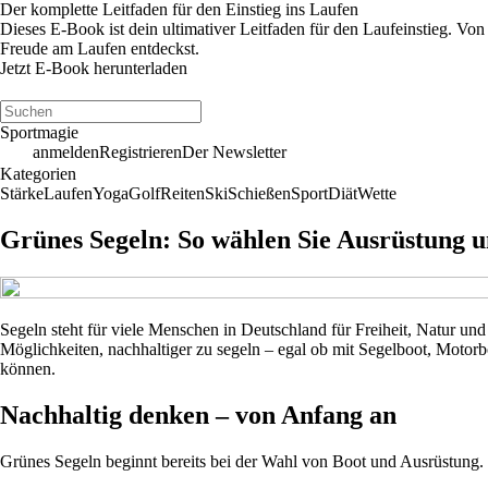
Der komplette Leitfaden für den Einstieg ins Laufen
Dieses E-Book ist dein ultimativer Leitfaden für den Laufeinstieg. Von
Freude am Laufen entdeckst.
Jetzt E-Book herunterladen
Sportmagie
anmelden
Registrieren
Der Newsletter
Kategorien
Stärke
Laufen
Yoga
Golf
Reiten
Ski
Schießen
Sport
Diät
Wette
Grünes Segeln: So wählen Sie Ausrüstung u
Segeln steht für viele Menschen in Deutschland für Freiheit, Natur u
Möglichkeiten, nachhaltiger zu segeln – egal ob mit Segelboot, Motor
können.
Nachhaltig denken – von Anfang an
Grünes Segeln beginnt bereits bei der Wahl von Boot und Ausrüstung.