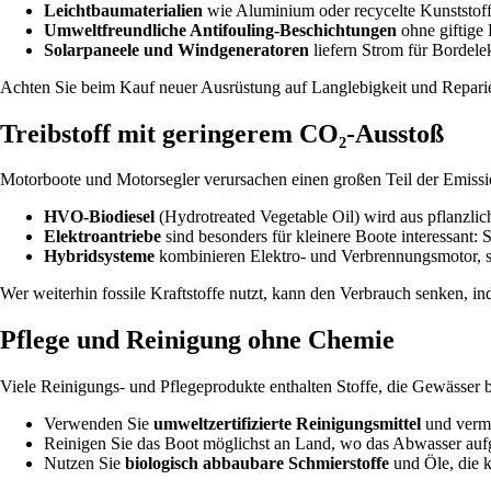
Leichtbaumaterialien
wie Aluminium oder recycelte Kunststoffe
Umweltfreundliche Antifouling-Beschichtungen
ohne giftige
Solarpaneele und Windgeneratoren
liefern Strom für Bordele
Achten Sie beim Kauf neuer Ausrüstung auf Langlebigkeit und Reparier
Treibstoff mit geringerem CO₂-Ausstoß
Motorboote und Motorsegler verursachen einen großen Teil der Emissi
HVO-Biodiesel
(Hydrotreated Vegetable Oil) wird aus pflanzlic
Elektroantriebe
sind besonders für kleinere Boote interessant: 
Hybridsysteme
kombinieren Elektro- und Verbrennungsmotor, so
Wer weiterhin fossile Kraftstoffe nutzt, kann den Verbrauch senken, 
Pflege und Reinigung ohne Chemie
Viele Reinigungs- und Pflegeprodukte enthalten Stoffe, die Gewässer be
Verwenden Sie
umweltzertifizierte Reinigungsmittel
und verme
Reinigen Sie das Boot möglichst an Land, wo das Abwasser au
Nutzen Sie
biologisch abbaubare Schmierstoffe
und Öle, die k